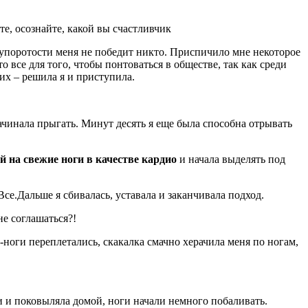
те, осознайте, какой вы счастливчик
у упоротости меня не победит никто. Приспичило мне некоторое
о все для того, чтобы понтоваться в обществе, так как среди
их – решила я и приступила.
ачинала прыгать. Минут десять я еще была способна отрывать
 на свежие ноги в качестве кардио
и начала выделять под
се.Дальше я сбивалась, уставала и заканчивала подход.
не соглашаться?!
-ноги переплетались, скакалка смачно херачила меня по ногам,
сти и поковыляла домой, ноги начали немного побаливать.