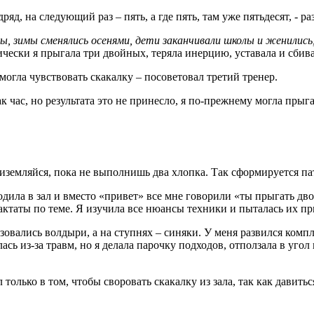
яд, на следующий раз – пять, а где пять, там уже пятьдесят, - р
 зимы сменялись осенями, дети заканчивали школы и женились, 
чески я прыгала три двойных, теряла инерцию, уставала и сбива
огла чувствовать скакалку – посоветовал третий тренер.
к час, но результата это не принесло, я по-прежнему могла прыг
риземляйся, пока не выполнишь два хлопка. Так сформируется па
одила в зал и вместо «привет» все мне говорили «ты прыгать д
таты по теме. Я изучила все нюансы техники и пыталась их прим
азовались волдыри, а на ступнях – синяки. У меня развился компл
ь из-за травм, но я делала парочку подходов, отползала в угол и 
 только в том, чтобы своровать скакалку из зала, так как давить