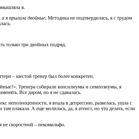
азмышляла я.
а я прыгала двойные.
Методика не подтвердилась, я с трудом
лась.
ать только три двойных подряд.
ттерн – шестой тренер был более конкретен.
войные?». Тренера собирали консилиумы и симпозиумы, я
енять. Все даром, но я не сдавалась.
екс неполноценности, я впала в депрессию, развелась, ушла с
там плакала. А еще молилась, да, я атеист, но что делать, если
ся не скоростной – некомильфо.