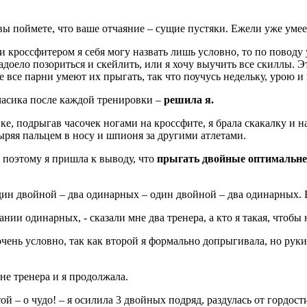
вы поймете, что ваше отчаяние – сущие пустяки. Ежели уже умее
ли кроссфитером я себя могу назвать лишь условно, то по повод
доело позориться и скейлить, или я хочу выучить все скиллы. Эт
все парни умеют их прыгать, так что поучусь недельку, урою и 
часика после каждой тренировки –
решила я.
ке, подрыгав часочек ногами на кроссфите, я брала скакалку и н
выряя пальцем в носу и шпионя за другими атлетами.
 поэтому я пришла к выводу, что
прыгать двойные оптимальней
дин двойной – два одинарных – один двойной – два одинарных. В
ии одинарных, - сказали мне два тренера, а кто я такая, чтобы 
очень условно, так как второй я формально допрыгивала, но руки
мне тренера и я продолжала.
той – о чудо! – я осилила 3 двойных подряд, раздулась от гордо