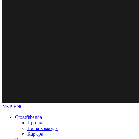
УКР
ENG
Crossfitbanda
Про нас
Наша команда
Кар'єра