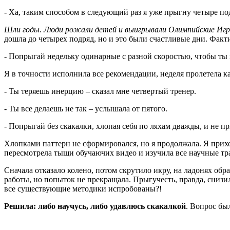
- Ха, таким способом в следующий раз я уже прыгну четыре подр
Шли годы. Люди рожали детей и выигрывали Олимпийские Игры,
дошла до четырех подряд, но и это были счастливые дни. Факти
- Попрыгай недельку одинарные с разной скоростью, чтобы ты м
Я в точности исполнила все рекомендации, неделя пролетела ка
- Ты теряешь инерцию – сказал мне четвертый тренер.
- Ты все делаешь не так – услышала от пятого.
- Попрыгай без скакалки, хлопая себя по ляхам дважды, и не п
Хлопками паттерн не сформировался, но я продолжала. Я прих
пересмотрела тыщи обучаючих видео и изучила все научные трак
Сначала отказало колено, потом скрутило икру, на ладонях обр
работы, но попыток не прекращала. Прыгучесть, правда, снизилас
все существующие методики испробованы?!
Решила: либо научусь, либо удавлюсь скакалкой
. Вопрос был