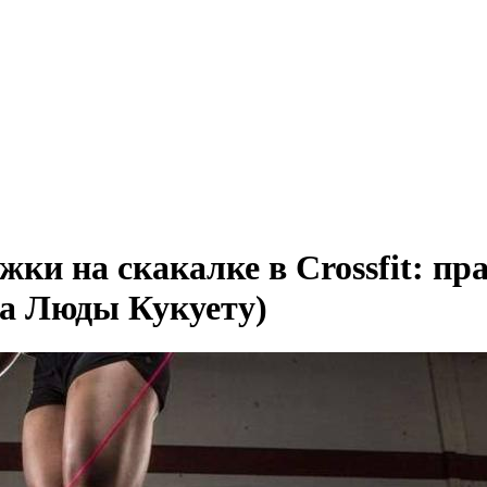
ки на скакалке в Crossfit: пр
ка Люды Кукуету)