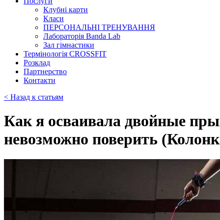
Послуги
Клубні карти
Класи
ПЕРСОНАЛЬНІ ТРЕНУВАННЯ
Лабораторія Banda Lab
Зал гімнастики
Термінологія CROSSFIT
Розклад
Партнерство
Контакти
< Назад к статьям
Как я осваивала двойные прыж
невозможно поверить (Колон