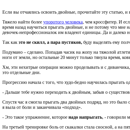
Если вы отчаялись освоить двойные, прочитайте эту статью, и 
Тяжело найти более
упоротого человека
, чем кроссфитер. И ес
время назад научиться прыгать двойные, и не потому что мне на
девочек-непрофессионалок им владеют единицы. Да и далеко не 
Так как
это не скилл, а пара пустяков,
буду выделять ему пол
Подумано – сделано. Попадав часик на жопу на тяжолой атлети
ноги от земли, но остальные 20 минут только тянула время, ко
Хм, эти нехитрые операции можно проделывать и с диванчика,
это отдельные дни.
Прогрессию начала с того, что худо-бедно научилась прыгать о
- Дальше тебе нужно переходить к двойным, забыв о существован
Спустя час я смогла прыгать два двойных подряд, но это было 
я выла от боли и заканчивала «подход».
- Это такое упражнение, которое
надо напрыгать
, - говорили 
На третьей тренировке боль от скакалки стала сносной, а на пя