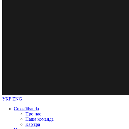
УКР
ENG
Crossfitbanda
Про нас
Наша команда
Кар'єра