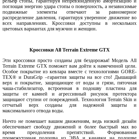
рельеф стопы, гарантируя непревзойденную амортизацию и
поглощая энергию удара стопы о поверхность, а независимые
подвижные элементы отвечают за равномерное
распределение давления, гарантируя уверенное движение во
всех направлениях. Кроссовки доступны в нескольких
цветовых вариантах для мужчин и женщин.
Кроссовки All Terrain Extreme GTX
Эти кроссовки просто созданы для бездорожья! Модель All
Terrain Extreme GTX поможет вам дойти к намеченной цели.
Особое покрытие из кевлара вместе с технологиями GORE-
TEX® и DuraGrip –гарантия защиты на все сто! Дышащий
верх и покрытие, защищающее от воды и грязи, пяточная
чаша-стабилизатор, встроенная в подошву пластина для
защиты от камней и агрессивный рисунок протектора
защищают ступни от повреждений. Технология Terrain Skin и
сетчатый верх созданы для надежной защиты и
максимального отвода воды.
Ничто не помешает вашим движениям, ведь низкий дизайн
обеспечивает свободу движений и более быстрый мах во
время преодоления препятствий. Формованная
промежуточная подошва из ЭВА и канавки на подошве