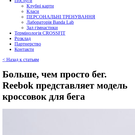
Послуги
Клубні карти
Класи
ПЕРСОНАЛЬНІ ТРЕНУВАННЯ
Лабораторія Banda Lab
Зал гімнастики
Термінологія CROSSFIT
Розклад
Партнерство
Контакти
< Назад к статьям
Больше, чем просто бег.
Reebok представляет модель
кроссовок для бега