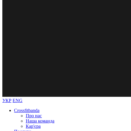
УКР
ENG
Crossfitbanda
Про нас
Наша команда
Кар'єра