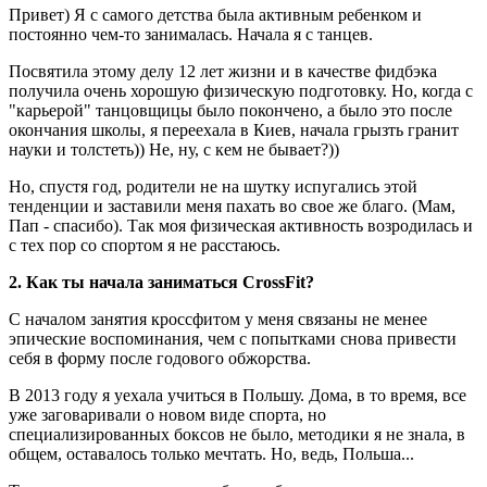
Привет) Я с самого детства была активным ребенком и
постоянно чем-то занималась. Начала я с танцев.
Посвятила этому делу 12 лет жизни и в качестве фидбэка
получила очень хорошую физическую подготовку. Но, когда с
"карьерой" танцовщицы было покончено, а было это после
окончания школы, я переехала в Киев, начала грызть гранит
науки и толстеть)) Не, ну, с кем не бывает?))
Но, спустя год, родители не на шутку испугались этой
тенденции и заставили меня пахать во свое же благо. (Мам,
Пап - спасибо). Так моя физическая активность возродилась и
с тех пор со спортом я не расстаюсь.
2. Как ты начала заниматься CrossFit?
С началом занятия кроссфитом у меня связаны не менее
эпические воспоминания, чем с попытками снова привести
себя в форму после годового обжорства.
В 2013 году я уехала учиться в Польшу. Дома, в то время, все
уже заговаривали о новом виде спорта, но
специализированных боксов не было, методики я не знала, в
общем, оставалось только мечтать. Но, ведь, Польша...