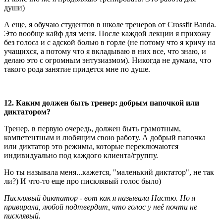
души)
А еще, я обучаю студентов в школе тренеров от Crossfit Banda.
Это вообще кайф для меня. После каждой лекции я прихожу
без голоса и с адской болью в горле (не потому что я кричу на
учащихся, а потому что я вкладываю в них все, что знаю, и
делаю это с огромным энтузиазмом). Никогда не думала, что
такого рода занятие придется мне по душе.
12. Каким должен быть тренер: добрым папочкой или
диктатором?
Тренер, в первую очередь, должен быть грамотным,
компетентным и любящим свою работу. А добрый папочка
или диктатор это режимы, которые переключаются
индивидуально под каждого клиента/группу.
Но ты называла меня...кажется, "маленький диктатор", не так
ли?) И что-то еще про писклявый голос было)
Писклявый диктатор - вот как я называла Настю. Но я
привирала, любой подтвердит, что голос у неё почти не
писклявый.