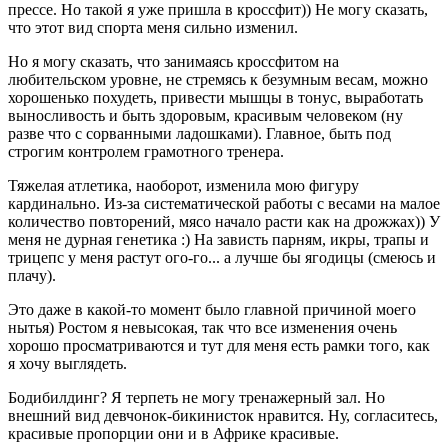
прессе. Но такой я уже пришла в кроссфит)) Не могу сказать,
что этот вид спорта меня сильно изменил.
Но я могу сказать, что занимаясь кроссфитом на
любительском уровне, не стремясь к безумным весам, можно
хорошенько похудеть, привести мышцы в тонус, выработать
выносливость и быть здоровым, красивым человеком (ну
разве что с сорванными ладошками). Главное, быть под
строгим контролем грамотного тренера.
Тяжелая атлетика, наоборот, изменила мою фигуру
кардинально. Из-за систематической работы с весами на малое
количество повторений, мясо начало расти как на дрожжах)) У
меня не дурная генетика :) На зависть парням, икры, трапы и
трицепс у меня растут ого-го... а лучше бы ягодицы (смеюсь и
плачу).
Это даже в какой-то момент было главной причиной моего
нытья) Ростом я невысокая, так что все изменения очень
хорошо просматриваются и тут для меня есть рамки того, как
я хочу выглядеть.
Бодибилдинг? Я терпеть не могу тренажерный зал. Но
внешний вид девчонок-бикинисток нравится. Ну, согласитесь,
красивые пропорции они и в Африке красивые.