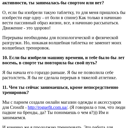
активности, ты занималась бы спортом или нет?
О, если бы изобрели такую таблетку, то для меня пришлось бы
изобрести еще одну - от боли в спине) Как только я начинаю
вести пассивный образ жизни, все, я начинаю рассыпаться.
Движение - это здорово!
Перерывы необходимы для психологической и физической
разгрузки. Но, никакая волшебная таблетка не заменит моих
волшебных тренировок.
10. Если бы изобрели машину времени, и тебе было бы лет
восемь, в спорте ты повторила бы свой путь?
Я бы начала его гораздо раньше. Я бы не позволила себе
растолстеть. Я бы не сделала перерыв в тяжелой атлетике.
11. Чем ты сейчас занимаешься, кроме непосредственно
тренировок?
Мы с парнем создали онлайн магазин одежды и аксессуаров
для Crossfit -
http://roguefit.com.ua/
. (Я говорила о том, что люди
падкие на бренды, да? Ты понимаешь о чем я?))) Им и
занимаемся.
И конечно же я продолжаю тренировать. Это работа для