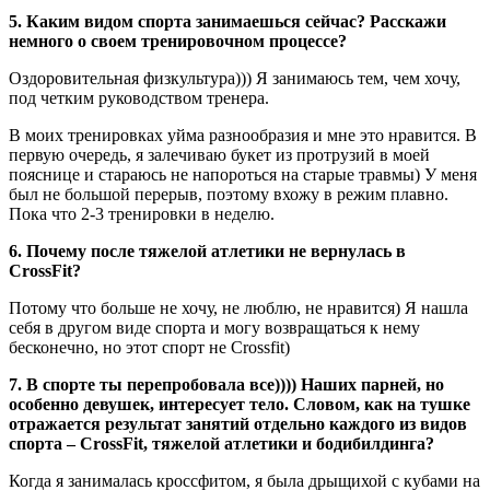
5. Каким видом спорта занимаешься сейчас? Расскажи
немного о своем тренировочном процессе?
Оздоровительная физкультура))) Я занимаюсь тем, чем хочу,
под четким руководством тренера.
В моих тренировках уйма разнообразия и мне это нравится. В
первую очередь, я залечиваю букет из протрузий в моей
пояснице и стараюсь не напороться на старые травмы) У меня
был не большой перерыв, поэтому вхожу в режим плавно.
Пока что 2-3 тренировки в неделю.
6. Почему после тяжелой атлетики не вернулась в
CrossFit?
Потому что больше не хочу, не люблю, не нравится) Я нашла
себя в другом виде спорта и могу возвращаться к нему
бесконечно, но этот спорт не Crossfit)
7. В спорте ты перепробовала все)))) Наших парней, но
особенно девушек, интересует тело. Словом, как на тушке
отражается результат занятий отдельно каждого из видов
спорта – CrossFit, тяжелой атлетики и бодибилдинга?
Когда я занималась кроссфитом, я была дрыщихой с кубами на