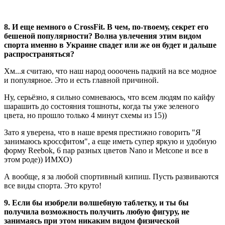
8. И еще немного о CrossFit. В чем, по-твоему, секрет его
бешеной популярности? Волна увлечения этим видом
спорта именно в Украине спадет или же он будет и дальше
распространяться?
Хм...я считаю, что наш народ оооочень падкий на все модное
и популярное. Это и есть главной причиной.
Ну, серьёзно, я сильно сомневаюсь, что всем людям по кайфу
шарашить до состояния тошноты, когда ты уже зеленого
цвета, но прошло только 4 минут схемы из 15))
Зато я уверена, что в наше время престижно говорить "Я
занимаюсь кроссфитом", а еще иметь супер яркую и удобную
форму Reebok, 6 пар разных цветов Nano и Metcone и все в
этом роде)) ИМХО)
А вообще, я за любой спортивный кипиш. Пусть развиваются
все виды спорта. Это круто!
9. Если бы изобрели волшебную таблетку, и ты бы
получила возможность получить любую фигуру, не
занимаясь при этом никаким видом физической