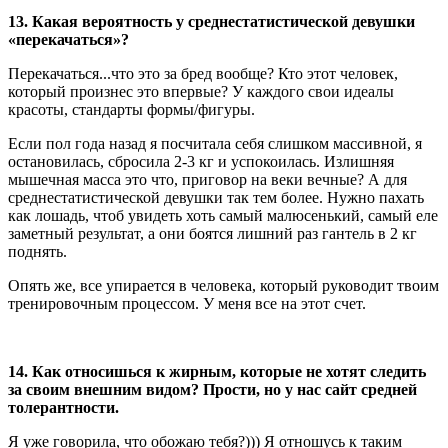
13. Какая вероятность у среднестатистической девушки
«перекачаться»?
Перекачаться...что это за бред вообще? Кто этот человек,
который произнес это впервые? У каждого свои идеалы
красоты, стандарты формы/фигуры.
Если пол года назад я посчитала себя слишком массивной, я
остановилась, сбросила 2-3 кг и успокоилась. Излишняя
мышечная масса это что, приговор на веки вечные? А для
среднестатистической девушки так тем более. Нужно пахать
как лошадь, чтоб увидеть хоть самый малюсенький, самый еле
заметный результат, а они боятся лишний раз гантель в 2 кг
поднять.
Опять же, все упирается в человека, который руководит твоим
тренировочным процессом. У меня все на этот счет.
14. Как относишься к жирным, которые не хотят следить
за своим внешним видом? Прости, но у нас сайт средней
толерантности.
Я уже говорила, что обожаю тебя?))) Я отношусь к таким