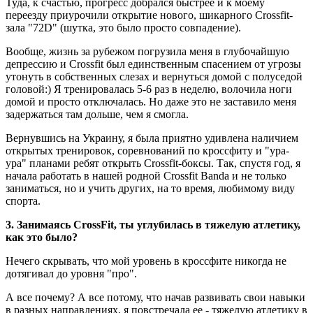
Туда, к счастью, прогресс добрался быстрее и к моему
переезду приурочили открытие нового, шикарного Crossfit-
зала "72D" (шутка, это было просто совпадение).
Вообще, жизнь за рубежом погрузила меня в глубочайшую
депрессию и Crossfit был единственным спасением от угрозы
утонуть в собственных слезах и вернуться домой с полуседой
головой:) Я тренировалась 5-6 раз в неделю, волочила ноги
домой и просто отключалась. Но даже это не заставило меня
задержаться там дольше, чем я смогла.
Вернувшись на Украину, я была приятно удивлена наличием
открытых тренировок, соревнований по кроссфиту и "ура-
ура" планами ребят открыть Crossfit-боксы. Так, спустя год, я
начала работать в нашей родной Crossfit Banda и не только
заниматься, но и учить других, на то время, любимому виду
спорта.
3. Занимаясь CrossFit, ты углубилась в тяжелую атлетику,
как это было?
Нечего скрывать, что мой уровень в кроссфите никогда не
дотягивал до уровня "про".
А все почему? А все потому, что начав развивать свои навыки
в разных направлениях, я повстречала ее - тяжелую атлетику в