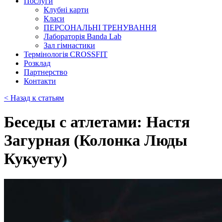
Послуги
Клубні карти
Класи
ПЕРСОНАЛЬНІ ТРЕНУВАННЯ
Лабораторія Banda Lab
Зал гімнастики
Термінологія CROSSFIT
Розклад
Партнерство
Контакти
< Назад к статьям
Беседы с атлетами: Настя
Загурная (Колонка Люды
Кукуету)