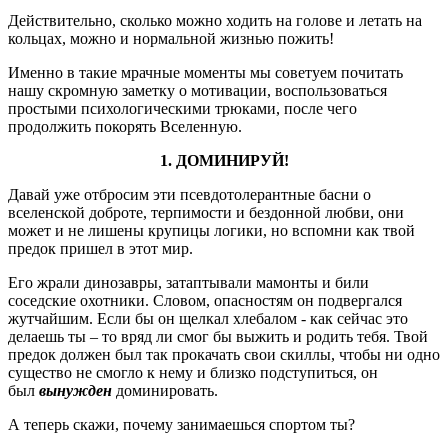
Действительно, сколько можно ходить на голове и летать на
кольцах, можно и нормальной жизнью пожить!
Именно в такие мрачные моменты мы советуем почитать
нашу скромную заметку о мотивации, воспользоваться
простыми психологическими трюками, после чего
продолжить покорять Вселенную.
1. ДОМИНИРУЙ!
Давай уже отбросим эти псевдотолерантные басни о
вселенской доброте, терпимости и бездонной любви, они
может и не лишены крупицы логики, но вспомни как твой
предок пришел в этот мир.
Его жрали динозавры, затаптывали мамонты и били
соседские охотники. Словом, опасностям он подвергался
жутчайшим. Если бы он щелкал хлебалом - как сейчас это
делаешь ты – то вряд ли смог бы выжить и родить тебя. Твой
предок должен был так прокачать свои скиллы, чтобы ни одно
существо не смогло к нему и близко подступиться, он
был
вынужден
доминировать.
А теперь скажи, почему занимаешься спортом ты?