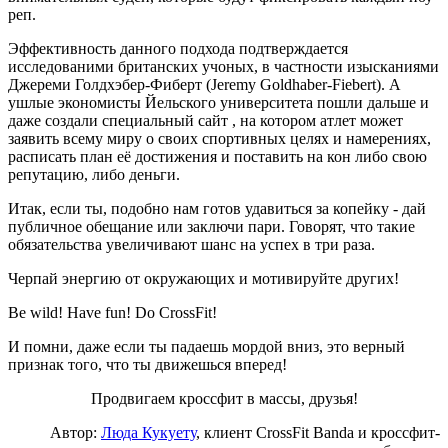
реп.
Эффективность данного подхода подтверждается
исследованими британских учоных, в частности изысканиями
Джереми Голдхэбер-Фиберт (Jeremy Goldhaber-Fiebert). А
ушлые экономисты Йельского университета пошли дальше и
даже создали специальный сайт , на котором атлет может
заявить всему миру о своих спортивных целях и намерениях,
расписать план её достижения и поставить на кон либо свою
репутацию, либо деньги.
Итак, если ты, подобно нам готов удавиться за копейку - дай
публичное обещание или заключи пари. Говорят, что такие
обязательства увеличивают шанс на успех в три раза.
Черпай энергию от окружающих и мотивируйте других!
Be wild! Have fun! Do CrossFit!
И помни, даже если ты падаешь мордой вниз, это верный
признак того, что ты движешься вперед!
Продвигаем кроссфит в массы, друзья!
Автор:
Люда Кукуету
, клиент CrossFit Banda и кроссфит-