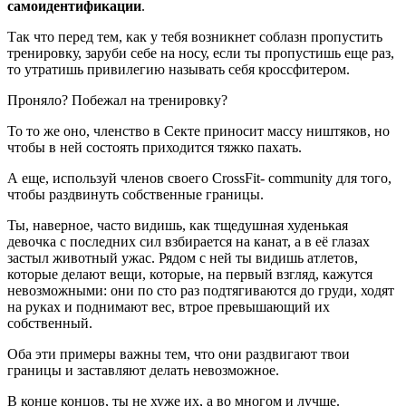
самоидентификации
.
Так что перед тем, как у тебя возникнет соблазн пропустить
тренировку, заруби себе на носу, если ты пропустишь еще раз,
то утратишь привилегию называть себя кроссфитером.
Проняло? Побежал на тренировку?
То то же оно, членство в Секте приносит массу ништяков, но
чтобы в ней состоять приходится тяжко пахать.
А еще, используй членов своего CrossFit- community для того,
чтобы раздвинуть собственные границы.
Ты, наверное, часто видишь, как тщедушная худенькая
девочка с последних сил взбирается на канат, а в её глазах
застыл животный ужас. Рядом с ней ты видишь атлетов,
которые делают вещи, которые, на первый взгляд, кажутся
невозможными: они по сто раз подтягиваются до груди, ходят
на руках и поднимают вес, втрое превышающий их
собственный.
Оба эти примеры важны тем, что они раздвигают твои
границы и заставляют делать невозможное.
В конце концов, ты не хуже их, а во многом и лучше.