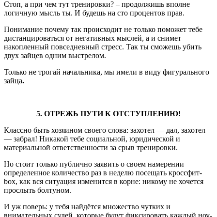
Стоп, а при чем тут тренировки? – продолжишь вполне
логичную мысль ты. И будешь на сто процентов прав.
Понимание почему так происходит не только поможет тебе
дистанцироваться от негативных мыслей, а и снимет
накопленный повседневный стресс. Так ты сможешь убить
двух зайцев одним выстрелом.
Только не трогай начальника, мы имели в виду фигурального
зайца
.
5. ОТРЕЖЬ ПУТИ К ОТСТУПЛЕНИЮ!
Классно быть хозяином своего слова: захотел — дал, захотел
— забрал! Никакой тебе социальной, юридической и
материальной ответственности за срыв тренировки.
Но стоит только публично заявить о своем намерении
определенное количество раз в неделю посещать кроссфит-
box, как вся ситуация изменится в корне: никому не хочется
прослыть болтуном.
И уж поверь: у тебя найдётся множество чутких и
внимательных судей, которые будут фиксировать каждый ноу-