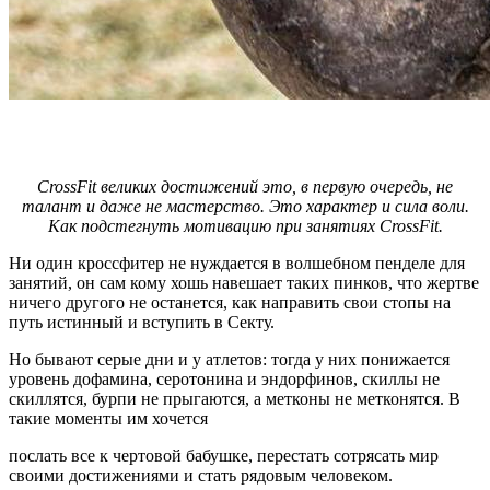
CrossFit великих достижений это, в первую очередь, не
талант и даже не мастерство. Это характер и сила воли.
Как подстегнуть мотивацию при занятиях CrossFit.
Ни один кроссфитер не нуждается в волшебном пенделе для
занятий, он сам кому хошь навешает таких пинков, что жертве
ничего другого не останется, как направить свои стопы на
путь истинный и вступить в Секту.
Но бывают серые дни и у атлетов: тогда у них понижается
уровень дофамина, серотонина и эндорфинов, скиллы не
скиллятся, бурпи не прыгаются, а метконы не метконятся. В
такие моменты им хочется
послать все к чертовой бабушке, перестать сотрясать мир
своими достижениями и стать рядовым человеком.