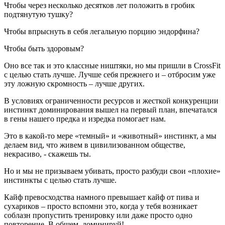
Чтобы через несколько десятков лет положить в гробик
подтянутую тушку?
Чтобы впрыснуть в себя легальную порцию эндорфина?
Чтобы быть здоровым?
Оно все так и это классные ништяки, но мы пришли в CrossFit
с целью стать лучше. Лучше себя прежнего и – отбросим уже
эту ложную скромность – лучше других.
В условиях ограниченности ресурсов и жесткой конкуренции
инстинкт доминирования вышел на первый план, впечатался
в гены нашего предка и изредка помогает нам.
Это в какой-то мере «темный» и «животный» инстинкт, а мы
делаем вид, что живем в цивилизованном обществе,
некрасиво, - скажешь ты.
Но и мы не призываем убивать, просто разбуди свои «плохие»
инстинкты с целью стать лучше.
Кайф превосходства намного превышает кайф от пива и
сухариков – просто вспомни это, когда у тебя возникает
соблазн пропустить тренировку или даже просто одно
повторение. В общем, доминируй!