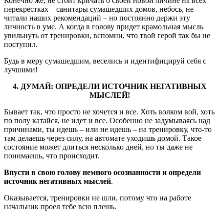
Конечно же, не стоит кричать о своей новой личине на всех
перекрестках – санитары сумашедших домов, небось, не
читали наших рекомендаций – но постоянно держи эту
личность в уме. А когда в голову придет крамольная мысль
увильнуть от тренировки, вспомни, что твой герой так бы не
поступил.
Будь в меру сумашедшим, веселись и идентифицируй себя с
лучшими!
4. ДУМАЙ: ОПРЕДЕЛИ ИСТОЧНИК НЕГАТИВНЫХ
МЫСЛЕЙ!
Бывает так, что просто не хочется и все. Хоть волком вой, хоть
по полу катайся, не идет и все. Особенно не задумываясь над
причинами, ты идешь – или не идешь – на тренировку, что-то
там делаешь через силу, на автомате уходишь домой. Такое
состояние может длиться несколько дней, но ты даже не
понимаешь, что происходит.
Впусти в свою голову немного осознанности и определи
источник негативных мыслей
.
Оказывается, тренировки не шли, потому что на работе
начальник проел тебе всю плешь.