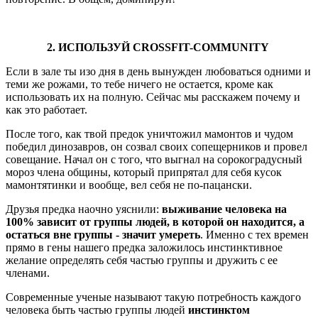
2. ИСПОЛЬЗУЙ CROSSFIT-COMMUNITY
Если в зале ты изо дня в день вынужден любоваться одними и
теми же рожами, то тебе ничего не остается, кроме как
использовать их на полную. Сейчас мы расскажем почему и
как это работает.
После того, как твой предок уничтожил мамонтов и чудом
победил динозавров, он созвал своих сопещерников и провел
совещание. Начал он с того, что выгнал на сорокоградусный
мороз члена общины, который припрятал для себя кусок
мамонтятинки и вообще, вел себя не по-пацански.
Друзья предка наочно уяснили:
выживание человека на
100% зависит от группы людей, в которой он находится, а
остаться вне группы - значит умереть
. Именно с тех времен
прямо в гены нашего предка заложилось инстинктивное
желание определять себя частью группы и дружить с ее
членами.
Современные ученые называют такую потребность каждого
человека быть частью группы людей
инстинктом