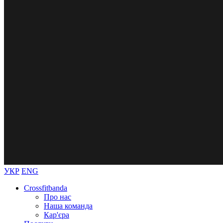
УКР
ENG
Crossfitbanda
Про нас
Наша команда
Кар'єра