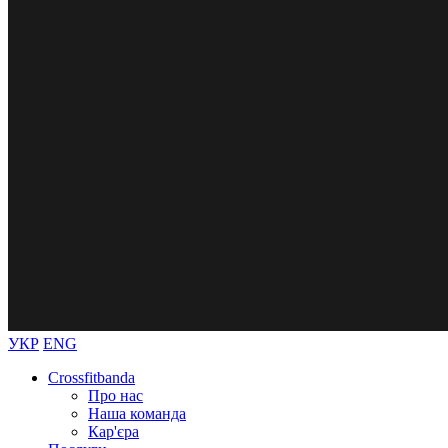
УКР
ENG
Crossfitbanda
Про нас
Наша команда
Кар'єра