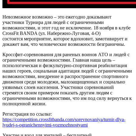
Невозможное возможно – это ежегодно доказывают
участники Турнира для людей с ограниченными
возможностями, и этот год не исключение. 18 ноября в клубе
CrossFit BANDA (ул. Набережно-Луговая, 4-О)
состоится мероприятие, которое вдохновит, замотивирует и
докажет вам, что человеческие возможности безграничны.
Кроссфит-соревнования для раненых воинов АТО и людей с
ограниченными возможностями. Главная наша цель –
психологическая и физкультурно-спортивная реабилитация
наших героев, социальная адаптация людей с ограниченными
возможностями, внедрение и распространение спортивного
движения среди молодежи, малозащищенных и социально
уязвимых слоев населения. Участники соревнований
стремятся своим примером показать другим людям с
ограниченными возможностями, что им под силу вернуться к
полноценной жизни.
Регистрация по ссылке:
https://competition.crossfitbanda.com/sorevnovaniya/turnir-dlya-
lyudej-s-ogranichennyimi-vozmozhnostyami
Участие и вход для зрителей – бесплатный.