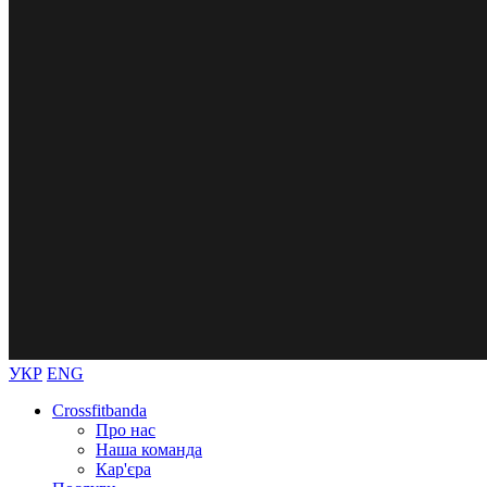
УКР
ENG
Crossfitbanda
Про нас
Наша команда
Кар'єра