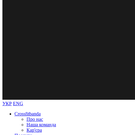
УКР
ENG
Crossfitbanda
Про нас
Наша команда
Кар'єра