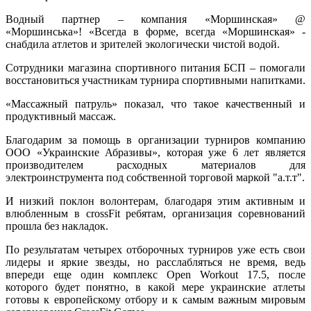
Водный партнер – компания «Моршинская» @
«Моршинська»! «Всегда в форме, всегда «Моршинская» -
снабдила атлетов и зрителей экологически чистой водой.
Сотрудники магазина спортивного питания БСП – помогали
восстановиться участникам турнира спортивными напитками.
«Массажный патруль» показал, что такое качественный и
продуктивный массаж.
Благодарим за помощь в организации турниров компанию
ООО «Украинские Абразивы», которая уже 6 лет является
производителем расходных материалов для
электроинструмента под собственной торговой маркой "а.т.т".
И низкий поклон волонтерам, благодаря этим активным и
влюбленным в crossFit ребятам, организация соревнований
прошла без накладок.
По результатам четырех отборочных турниров уже есть свои
лидеры и яркие звезды, но расслабляться не время, ведь
впереди еще один комплекс Open Workout 17.5, после
которого будет понятно, в какой мере украинские атлеты
готовы к европейскому отбору и к самым важным мировым