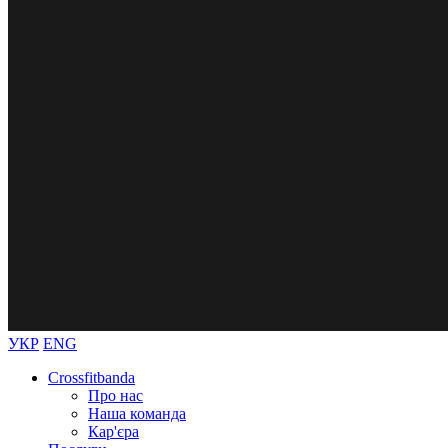
УКР
ENG
Crossfitbanda
Про нас
Наша команда
Кар'єра