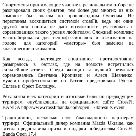
Спортсмены принимающие участие в региональном отборе не
разочаровали своих фанатов, тем более для многих из них
комплекс был знаком по прошлогодним Оупенам. Не
перестанем восхищаться системой crossFit, ведь ни один
другой вид спорта не дает возможности участвовать в
соревнованиях такого уровня любителям. Сложный комплекс
масштабировался для непрофессионалов и отжимания на
голове, для категорий «аматоры» был заменен на
классические отжимания.
Как всегда, настоящее спортивное противостояние
разыгралось в баттлах, где на помосте встретились
сильнейшие атлеты. Среди женщин за лучший результат
соревновались Светлана Кропивец и Алеся Шевченко,
мужчин профессионалов на баттле представляли Руслан
Склезь и Орест Волощук.
Результаты всех категорий и итоговые балы по предыдущим
турнирам, опубликованы на официальном сайте CrossFit
BANDA http://www.crossfitbanda.com/open-174#results-event
Традиционно, несколько слов благодарности партнерам
турнира. Официальный дилер компания Mazda Ukraine, как
всегда предоставила призы и подарки победителям CrossFit
Banda Open 17.4.