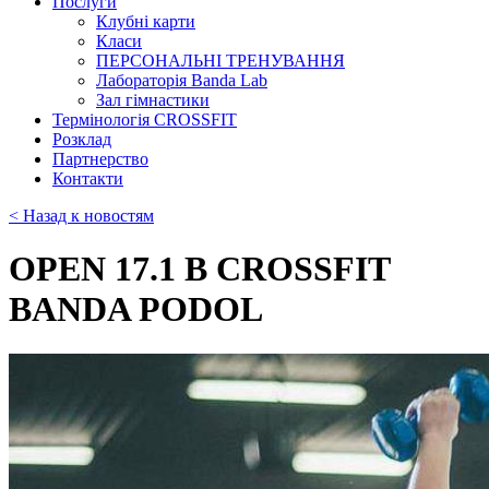
Послуги
Клубні карти
Класи
ПЕРСОНАЛЬНІ ТРЕНУВАННЯ
Лабораторія Banda Lab
Зал гімнастики
Термінологія CROSSFIT
Розклад
Партнерство
Контакти
< Назад к новостям
OPEN 17.1 В CROSSFIT
BANDA PODOL