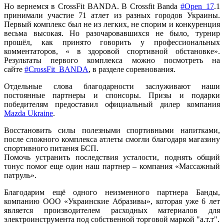
Но вернемся в CrossFit BANDA. В Crossfit Banda
#Open_17
.1
принимали участие 71 атлет из разных городов Украины.
Первый комплекс был не из легких, не спорим и конкуренция
весьма высокая. Но разочаровавшихся не было, турнир
прошёл, как принято говорить у профессиональных
комментаторов, « в здоровой спортивной обстановке».
Результаты первого комплекса можно посмотреть на
сайте
#CrossFit_BANDA
, в разделе соревнования.
Отдельные слова благодарности заслуживают наши
постоянные партнеры и спонсоры. Призы и подарки
победителям предоставил официальный дилер компания
Mazda Ukraine
.
Восстановить силы полезными спортивными напитками,
после сложного комплекса атлеты смогли благодаря магазину
спортивного питания БСП.
Помочь устранить последствия усталости, поднять общий
тонус помог еще один наш партнер – компания «Массажный
патруль».
Благодарим ещё одного неизменного партнера Банды,
компанию ООО «Украинские Абразивы», которая уже 6 лет
является производителем расходных материалов для
электроинструмента под собственной торговой маркой "а.т.т".