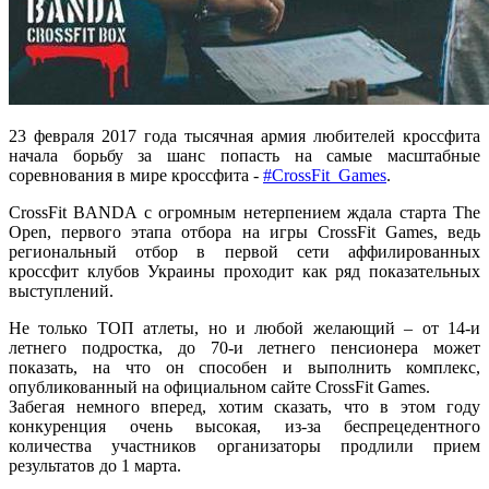
23 февраля 2017 года тысячная армия любителей кроссфита
начала борьбу за шанс попасть на самые масштабные
соревнования в мире кроссфита -
#CrossFit_Games
.
CrossFit BANDA с огромным нетерпением ждала старта The
Open, первого этапа отбора на игры CrossFit Games, ведь
региональный отбор в первой сети аффилированных
кроссфит клубов Украины проходит как ряд показательных
выступлений.
Не только ТОП атлеты, но и любой желающий – от 14-и
летнего подростка, до 70-и летнего пенсионера может
показать, на что он способен и выполнить комплекс,
опубликованный на официальном сайте CrossFit Games.
Забегая немного вперед, хотим сказать, что в этом году
конкуренция очень высокая, из-за беспрецедентного
количества участников организаторы продлили прием
результатов до 1 марта.