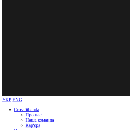
УКР
ENG
Crossfitbanda
Про нас
Наша команда
Кар'єра