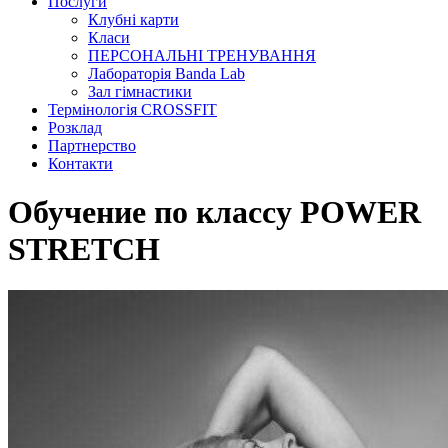
Послуги
Клубні карти
Класи
ПЕРСОНАЛЬНІ ТРЕНУВАННЯ
Лабораторія Banda Lab
Зал гімнастики
Термінологія CROSSFIT
Розклад
Партнерство
Контакти
Обучение по классу POWER
STRETCH