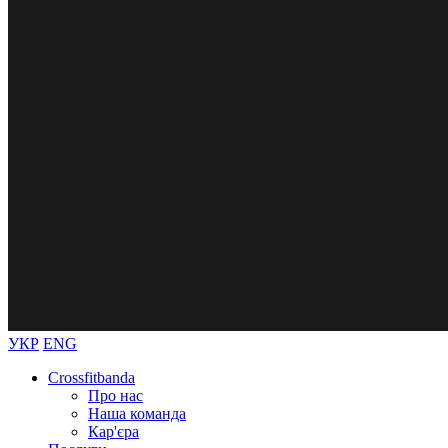
УКР
ENG
Crossfitbanda
Про нас
Наша команда
Кар'єра