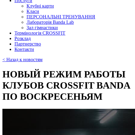
Послуги
Клубні карти
Класи
ПЕРСОНАЛЬНІ ТРЕНУВАННЯ
Лабораторія Banda Lab
Зал гімнастики
Термінологія CROSSFIT
Розклад
Партнерство
Контакти
< Назад к новостям
НОВЫЙ РЕЖИМ РАБОТЫ
КЛУБОВ CROSSFIT BANDA
ПО ВОСКРЕСЕНЬЯМ