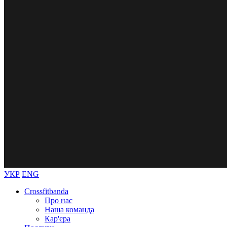
УКР
ENG
Crossfitbanda
Про нас
Наша команда
Кар'єра