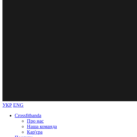
УКР
ENG
Crossfitbanda
Про нас
Наша команда
Кар'єра