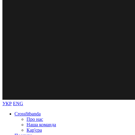
УКР
ENG
Crossfitbanda
Про нас
Наша команда
Кар'єра