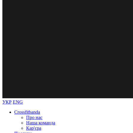
УКР
ENG
Crossfitbanda
Про нас
Наша команда
Кар'єра