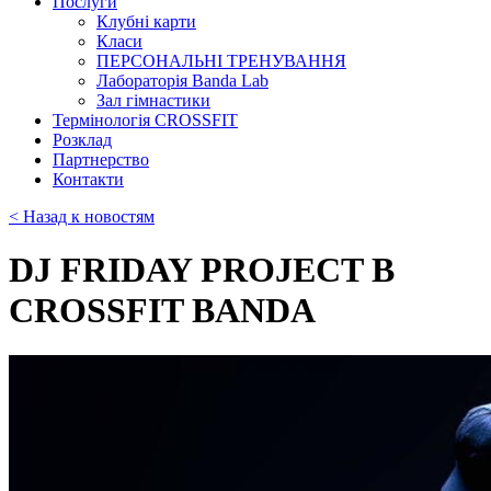
Послуги
Клубні карти
Класи
ПЕРСОНАЛЬНІ ТРЕНУВАННЯ
Лабораторія Banda Lab
Зал гімнастики
Термінологія CROSSFIT
Розклад
Партнерство
Контакти
< Назад к новостям
DJ FRIDAY PROJECT В
CROSSFIT BANDA