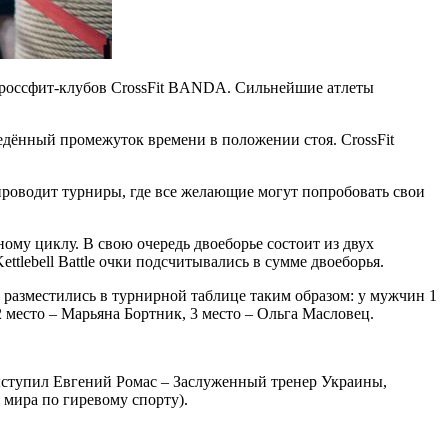
х кроссфит-клубов CrossFit BANDA. Сильнейшие атлеты
едённый промежуток времени в положении стоя. CrossFit
проводит турниры, где все желающие могут попробовать свои
му циклу. В свою очередь двоеборье состоит из двух
tlebell Battle очки подсчитывались в сумме двоеборья.
и разместились в турнирной таблице таким образом: у мужчин 1
 место – Марьяна Бортник, 3 место – Ольга Масловец.
 выступил Евгений Ромас – Заслуженный тренер Украины,
мира по гиревому спорту).