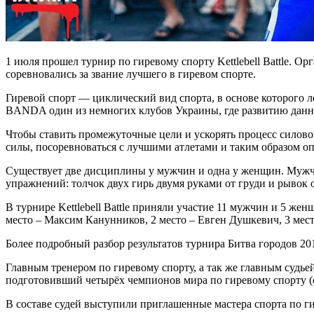
1 июля прошел турнир по гиревому спорту Kettlebell Battle.
соревновались за звание лучшего в гиревом спорте.
Гиревой спорт — циклический вид спорта, в основе которого л
BANDA один из немногих клубов Украины, где развитию данно
Чтобы ставить промежуточные цели и ускорять процесс силово
силы, посоревноваться с лучшими атлетами и таким образом оп
Существует две дисциплины у мужчин и одна у женщин. Мужчин
упражнений: толчок двух гирь двумя руками от груди и рывок 
В турнире Kettlebell Battle приняли участие 11 мужчин и 5 же
место – Максим Канунников, 2 место – Евген Душкевич, 3 мест
Более подробный разбор результатов турнира Битва городов 2
Главным тренером по гиревому спорту, а так же главным судье
подготовивший четырёх чемпионов мира по гиревому спорту (
В составе судей выступили приглашенные мастера спорта по ги