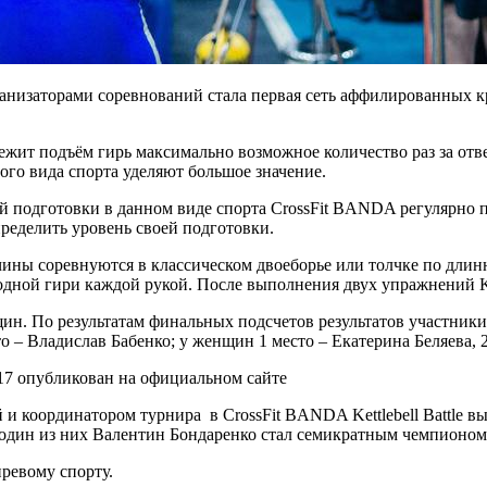
 Организаторами соревнований стала первая сеть аффилированны
ежит подъём гирь максимально возможное количество раз за отв
го вида спорта уделяют большое значение.
й подготовки в данном виде спорта CrossFit BANDA регулярно 
ределить уровень своей подготовки.
ы соревнуются в классическом двоеборье или толчке по длинно
одной гири каждой рукой. После выполнения двух упражнений Ket
нщин. По результатам финальных подсчетов результатов участник
о – Владислав Бабенко; у женщин 1 место – Екатерина Беляева, 2
017 опубликован на официальном сайте
й и координатором турнира в CrossFit BANDA Kettlebell Battle
один из них Валентин Бондаренко стал семикратным чемпионом 
ревому спорту.