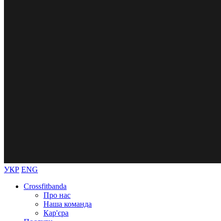
УКР
ENG
Crossfitbanda
Про нас
Наша команда
Кар'єра