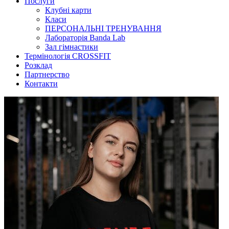
Послуги
Клубні карти
Класи
ПЕРСОНАЛЬНІ ТРЕНУВАННЯ
Лабораторія Banda Lab
Зал гімнастики
Термінологія CROSSFIT
Розклад
Партнерство
Контакти