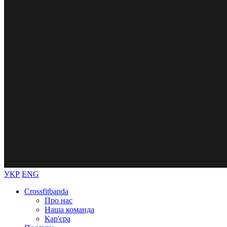
УКР
ENG
Crossfitbanda
Про нас
Наша команда
Кар'єра