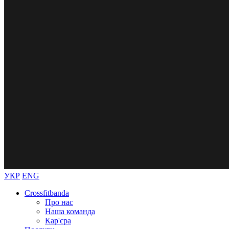
УКР
ENG
Crossfitbanda
Про нас
Наша команда
Кар'єра