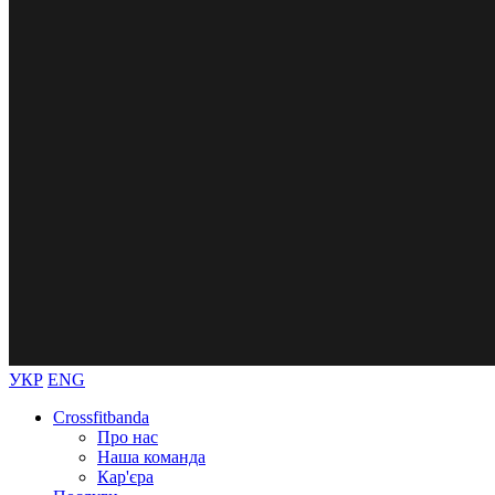
УКР
ENG
Crossfitbanda
Про нас
Наша команда
Кар'єра