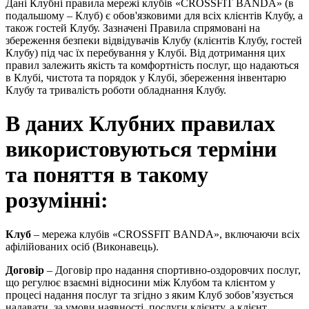
Дані Клубні правила мережі клубів «CROSSFIT BANDA» (в
подальшому – Клуб) є обов'язковими для всіх клієнтів Клубу, а
також гостей Клубу. Зазначені Правила спрямовані на
збереження безпеки відвідувачів Клубу (клієнтів Клубу, гостей
Клубу) під час їх перебування у Клубі. Від дотримання цих
правил залежить якість та комфортність послуг, що надаються
в Клубі, чистота та порядок у Клубі, збереження інвентарю
Клубу та тривалість роботи обладнання Клубу.
В даних Клубних правилах
використовуються терміни
та поняття в такому
розумінні:
Клуб
– мережа клубів «CROSSFIT BANDA», включаючи всіх
афілійованих осіб (Виконавець).
Договір
– Договір про надання спортивно-оздоровчих послуг,
що регулює взаємні відносини між Клубом та клієнтом у
процесі надання послуг та згідно з яким Клуб зобов’язується
надавати, за умови наявності, послуги клієнту, а клієнт