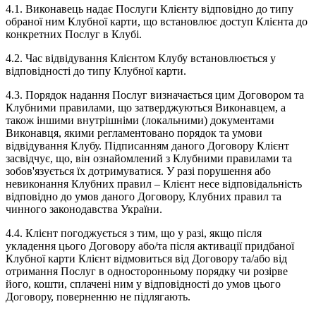
4.1. Виконавець надає Послуги Клієнту відповідно до типу
обраної ним Клубної карти, що встановлює доступ Клієнта до
конкретних Послуг в Клубі.
4.2. Час відвідування Клієнтом Клубу встановлюється у
відповідності до типу Клубної карти.
4.3. Порядок надання Послуг визначається цим Договором та
Клубними правилами, що затверджуються Виконавцем, а
також іншими внутрішніми (локальними) документами
Виконавця, якими регламентовано порядок та умови
відвідування Клубу. Підписанням даного Договору Клієнт
засвідчує, що, він ознайомлений з Клубними правилами та
зобов'язується їх дотримуватися. У разі порушення або
невиконання Клубних правил – Клієнт несе відповідальність
відповідно до умов даного Договору, Клубних правил та
чинного законодавства України.
4.4. Клієнт погоджується з тим, що у разі, якщо після
укладення цього Договору або/та після активації придбаної
Клубної карти Клієнт відмовиться від Договору та/або від
отримання Послуг в односторонньому порядку чи розірве
його, кошти, сплачені ним у відповідності до умов цього
Договору, поверненню не підлягають.