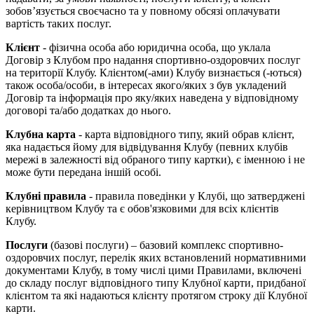
зобов’язується своєчасно та у повному обсязі оплачувати
вартість таких послуг.
Клієнт
- фізична особа або юридична особа, що уклала
Договір з Клубом про надання спортивно-оздоровчих послуг
на території Клубу. Клієнтом(-ами) Клубу визнається (-ються)
також особа/особи, в інтересах якого/яких з був укладений
Договір та інформація про яку/яких наведена у відповідному
договорі та/або додатках до нього.
Клубна карта
- карта відповідного типу, який обрав клієнт,
яка надається йому для відвідування Клубу (певних клубів
мережі в залежності від обраного типу картки), є іменною і не
може бути передана іншій особі.
Клубні правила
- правила поведінки у Клубі, що затверджені
керівництвом Клубу та є обов'язковими для всіх клієнтів
Клубу.
Послуги
(базові послуги) – базовий комплекс спортивно-
оздоровчих послуг, перелік яких встановлений нормативними
документами Клубу, в тому числі цими Правилами, включені
до складу послуг відповідного типу Клубної карти, придбаної
клієнтом та які надаються клієнту протягом строку дії Клубної
карти.