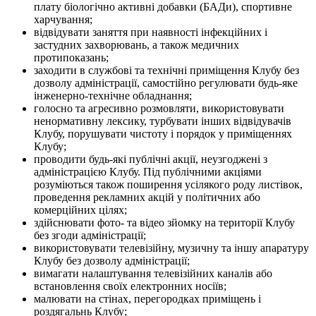
плату біологічно активні добавки (БАДи), спортивне
харчування;
відвідувати заняття при наявності інфекційних і
застудних захворювань, а також медичних
протипоказань;
заходити в службові та технічні приміщення Клубу без
дозволу адміністрації, самостійно регулювати будь-яке
інженерно-технічне обладнання;
голосно та агресивно розмовляти, використовувати
ненормативну лексику, турбувати інших відвідувачів
Клубу, порушувати чистоту і порядок у приміщеннях
Клубу;
проводити будь-які публічні акції, неузгоджені з
адміністрацією Клубу. Під публічними акціями
розуміються також поширення усілякого роду листівок,
проведення рекламних акцій у політичних або
комерційних цілях;
здійснювати фото- та відео зйомку на території Клубу
без згоди адміністрації;
використовувати телевізійну, музичну та іншу апаратуру
Клубу без дозволу адміністрації;
вимагати налаштування телевізійних каналів або
встановлення своїх електронних носіїв;
малювати на стінах, перегородках приміщень і
роздягальнь Клубу;