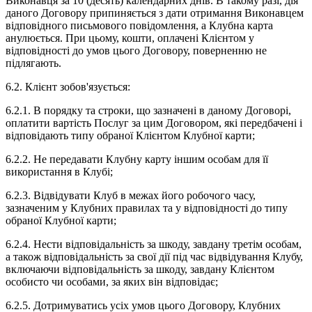
Виконавця за 10 (десять) календарних днів. В такому разі, дія
даного Договору припиняється з дати отримання Виконавцем
відповідного письмового повідомлення, а Клубна карта
анулюється. При цьому, кошти, оплачені Клієнтом у
відповідності до умов цього Договору, поверненню не
підлягають.
6.2. Клієнт зобов'язується:
6.2.1. В порядку та строки, що зазначені в даному Договорі,
оплатити вартість Послуг за цим Договором, які передбачені і
відповідають типу обраної Клієнтом Клубної карти;
6.2.2. Не передавати Клубну карту іншим особам для її
використання в Клубі;
6.2.3. Відвідувати Клуб в межах його робочого часу,
зазначеним у Клубних правилах та у відповідності до типу
обраної Клубної карти;
6.2.4. Нести відповідальність за шкоду, завдану третім особам,
а також відповідальність за свої дії під час відвідування Клубу,
включаючи відповідальність за шкоду, завдану Клієнтом
особисто чи особами, за яких він відповідає;
6.2.5. Дотримуватись усіх умов цього Договору, Клубних