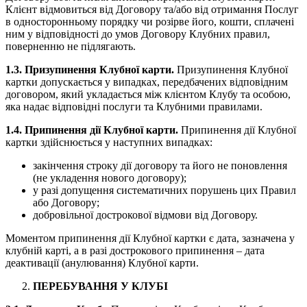
Клієнт відмовиться від Договору та/або від отримання Послуг
в односторонньому порядку чи розірве його, кошти, сплачені
ним у відповідності до умов Договору Клубних правил,
поверненню не підлягають.
1.3. Призупинення Клубної карти.
Призупинення Клубної
картки допускається у випадках, передбачених відповідним
договором, який укладається між клієнтом Клубу та особою,
яка надає відповідні послуги та Клубними правилами.
1.4. Припинення дії Клубної карти.
Припинення дії Клубної
картки здійснюється у наступних випадках:
закінчення строку дії договору та його не поновлення
(не укладення нового договору);
у разі допущення систематичних порушень цих Правил
або Договору;
добровільної дострокової відмови від Договору.
Моментом припинення дії Клубної картки є дата, зазначена у
клубній карті, а в разі дострокового припинення – дата
деактивації (анулювання) Клубної карти.
ПЕРЕБУВАННЯ У КЛУБІ