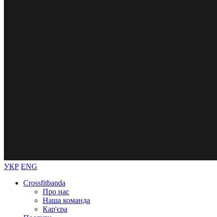
УКР
ENG
Crossfitbanda
Про нас
Наша команда
Кар'єра