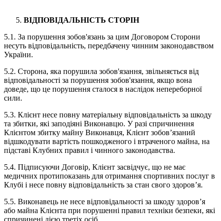
ВІДПОВІДАЛЬНІСТЬ СТОРІН
5.1. За порушення зобов'язань за цим Договором Сторони
несуть відповідальність, передбачену чинним законодавством
України.
5.2. Сторона, яка порушила зобов'язання, звільняється від
відповідальності за порушення зобов'язання, якщо вона
доведе, що це порушення сталося в наслідок непереборної
сили.
5.3. Клієнт несе повну матеріальну відповідальність за шкоду
та збитки, які заподіяні Виконавцю. У разі спричинення
Клієнтом збитку майну Виконавця, Клієнт зобов’язаний
відшкодувати вартість пошкодженого і втраченого майна, на
підставі Клубних правил і чинного законодавства.
5.4. Підписуючи Договір, Клієнт засвідчує, що не має
медичних протипоказань для отримання спортивних послуг в
Клубі і несе повну відповідальність за стан свого здоров’я.
5.5. Виконавець не несе відповідальності за шкоду здоров’я
або майна Клієнта при порушенні правил техніки безпеки, які
спричинені дією третіх осіб.