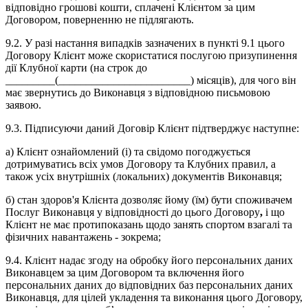
відповідно грошові кошти, сплачені Клієнтом за цим
Договором, поверненню не підлягають.
9.2. У разі настання випадків зазначених в пункті 9.1 цього
Договору Клієнт може скористатися послугою призупинення
дії Клубної карти (на строк до
_________(________________________) місяців), для чого він
має звернутись до Виконавця з відповідною письмовою
заявою.
9.3. Підписуючи даний Договір Клієнт підтверджує наступне:
а) Клієнт ознайомлений (і) та свідомо погоджується
дотримуватись всіх умов Договору та Клубних правил, а
також усіх внутрішніх (локальних) документів Виконавця;
б) стан здоров'я Клієнта дозволяє йому (їм) бути споживачем
Послуг Виконавця у відповідності до цього Договору
,
і що
Клієнт не має протипоказань щодо занять спортом взагалі та
фізичних навантажень - зокрема;
9.4. Клієнт надає згоду на обробку його персональних даних
Виконавцем за цим Договором та включення його
персональних даних до відповідних баз персональних даних
Виконавця, для цілей укладення та виконання цього Договору,