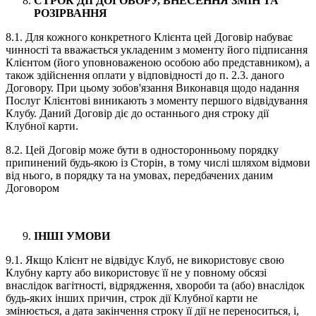
СТРОК ДІЇ ДОГОВОРУ, ВНЕСЕННЯ ЗМІН ТА
РОЗІРВАННЯ
8.1. Для кожного конкретного Клієнта цей Договір набуває
чинності та вважається укладеним з моменту його підписання
Клієнтом (його уповноваженою особою або представником), а
також здійснення оплати у відповідності до п. 2.3. даного
Договору. При цьому зобов'язання Виконавця щодо надання
Послуг Клієнтові виникають з моменту першого відвідування
Клубу. Даний Договір діє до останнього дня строку дії
Клубної карти.
8.2. Цей Договір може бути в односторонньому порядку
припинений будь-якою із Сторін, в тому числі шляхом відмови
від нього, в порядку та на умовах, передбачених даним
Договором
ІНШІ УМОВИ
9.1. Якщо Клієнт не відвідує Клуб, не використовує свою
Клубну карту або використовує її не у повному обсязі
внаслідок вагітності, відрядження, хвороби та (або) внаслідок
будь-яких інших причин, строк дії Клубної карти не
змінюється, а дата закінчення строку її дії не переноситься, і,