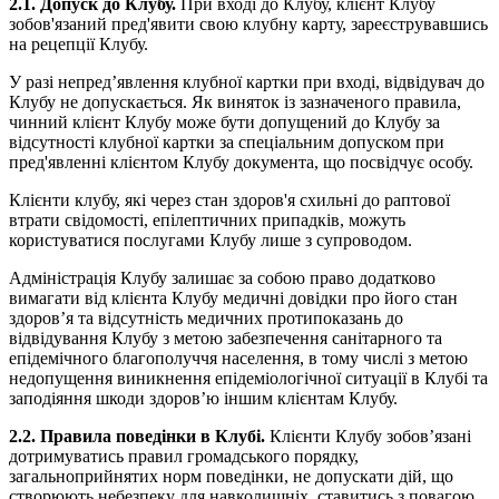
2.1. Допуск до Клубу.
При вході до Клубу, клієнт Клубу
зобов'язаний пред'явити свою клубну карту, зареєструвавшись
на рецепції Клубу.
У разі непред’явлення клубної картки при вході, відвідувач до
Клубу не допускається. Як виняток із зазначеного правила,
чинний клієнт Клубу може бути допущений до Клубу за
відсутності клубної картки за спеціальним допуском при
пред'явленні клієнтом Клубу документа, що посвідчує особу.
Клієнти клубу, які через стан здоров'я схильні до раптової
втрати свідомості, епілептичних припадків, можуть
користуватися послугами Клубу лише з супроводом.
Адміністрація Клубу залишає за собою право додатково
вимагати від клієнта Клубу медичні довідки про його стан
здоров’я та відсутність медичних протипоказань до
відвідування Клубу з метою забезпечення санітарного та
епідемічного благополуччя населення, в тому числі з метою
недопущення виникнення епідеміологічної ситуації в Клубі та
заподіяння шкоди здоров’ю іншим клієнтам Клубу.
2.2. Правила поведінки в Клубі.
Клієнти Клубу зобов’язані
дотримуватись правил громадського порядку,
загальноприйнятих норм поведінки, не допускати дій, що
створюють небезпеку для навколишніх, ставитись з повагою