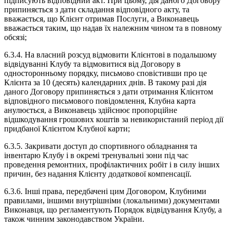
підписують відповідний акт. При цьому, дія даного Договору
припиняється з дати складання відповідного акту, та
вважається, що Клієнт отримав Послуги, а Виконавець
вважається таким, що надав їх належним чином та в повному
обсязі;
6.3.4. На власний розсуд відмовити Клієнтові в подальшому
відвідуванні Клубу та відмовитися від Договору в
односторонньому порядку, письмово сповістивши про це
Клієнта за 10 (десять) календарних днів. В такому разі дія
даного Договору припиняється з дати отримання Клієнтом
відповідного письмового повідомлення, Клубна карта
анулюється, а Виконавець здійснює пропорційне
відшкодування грошових коштів за невикористаний період дії
придбаної Клієнтом Клубної карти;
6.3.5. Закривати доступ до спортивного обладнання та
інвентарю Клубу і в окремі тренувальні зони під час
проведення ремонтних, профілактичних робіт і в силу інших
причин, без надання Клієнту додаткової компенсації.
6.3.6. Інші права, передбачені цим Договором, Клубними
правилами, іншими внутрішніми (локальними) документами
Виконавця, що регламентують Порядок відвідування Клубу, а
також чинним законодавством України.