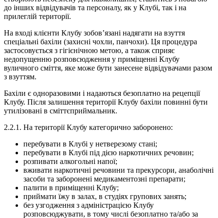
до інших відвідувачів та персоналу, як у Клубі, так і на
прилеглій території.
На вході клієнти Клубу зобов’язані надягати на взуття
спеціальні бахіли (захисні чохли, панчохи). Ця процедура
застосовується з гігієнічною метою, а також сприяє
недопущенню розповсюдження у приміщенні Клубу
вуличного сміття, яке може бути занесене відвідувачами разом
з взуттям.
Бахіли є одноразовими і надаються безоплатно на рецепції
Клубу. Після залишення території Клубу бахіли повинні бути
утилізовані в сміттєприймальник.
2.2.1. На території Клубу категорично заборонено:
перебувати в Клубі у нетверезому стані;
перебувати в Клубі під дією наркотичних речовин;
розпивати алкогольні напої;
вживати наркотичні речовини та прекурсори, анаболічні
засоби та заборонені медикаментозні препарати;
палити в приміщенні Клубу;
приймати їжу в залах, в студіях групових занять;
без узгодження з адміністрацією Клубу
розповсюджувати, в тому числі безоплатно та/або за