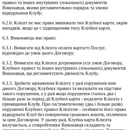
правил та інших внутрішніх (локальних) документів
Виконавця, якими регламентовано порядок та умови
відвідування Клубу;
6.2.6. Клієнт не має права змінювати тип Клубної карти, окрім
випадків, якщо це є підвищенням типу Клубної карти.
6.3. Виконавець має право:
6.3.1. Вимагати від Клієнта оплати вартості Послуг,
відповідно до умов цього Договору;
6.3.2. Вимагати від Клієнта дотримання усіх умов Договору,
Клубних правил та інших внутрішніх (локальних) документів
Виконавця, що регламентують діяльність Клубу;
6.3.3. Зробити зауваження Клієнту у разі порушення ним
даного Договору, Клубних правил та вказувати на підстави
такого порушення, а у разі якщо порушення сталось два і
більше рази за період дії Клубної карти - видалити Клієнта з
приміщення Клубу. При систематичному (два і більше разів)
порушенні Клубних правил Клієнтом – позбавити його права
відвідувати Клуб без повернення грошових коштів, оплачених
за цим Договором. У цьому разі, Клубна карта Клієнта
вилучається, а співробітники Виконавця складають та