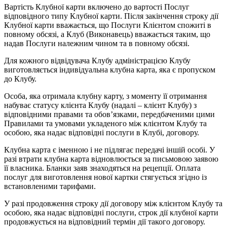
Вартість Клубної карти включено до вартості Послуг
відповідного типу Клубної карти. Після закінчення строку дії
Клубної карти вважається, що Послуги Клієнтом спожиті в
повному обсязі, а Клуб (Виконавець) вважається таким, що
надав Послуги належним чином та в повному обсязі.
Для кожного відвідувача Клубу адміністрацією Клубу
виготовляється індивідуальна клубна карта, яка є пропуском
до Клубу.
Особа, яка отримала клубну карту, з моменту її отримання
набуває статусу клієнта Клубу (надалі – клієнт Клубу) з
відповідними правами та обов’язками, передбаченими цими
Правилами та умовами укладеного між клієнтом Клубу та
особою, яка надає відповідні послуги в Клубі, договору.
Клубна карта є іменною і не підлягає передачі іншій особі. У
разі втрати клубна карта відновлюється за письмовою заявою
її власника. Бланки заяв знаходяться на рецепції. Оплата
послуг для виготовлення нової картки стягується згідно із
встановленими тарифами.
У разі продовження строку дії договору між клієнтом Клубу та
особою, яка надає відповідні послуги, строк дії клубної карти
продовжується на відповідний термін дії такого договору.