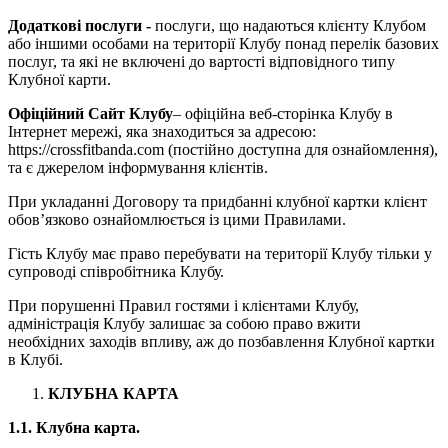
Додаткові послуги -
послуги, що надаються клієнту Клубом
або іншими особами на території Клубу понад перелік базових
послуг, та які не включені до вартості відповідного типу
Клубної карти.
Офіційний Сайт Клубу
– офіційна веб-сторінка Клубу в
Інтернет мережі, яка знаходиться за адресою:
https://crossfitbanda.com (постійно доступна для ознайомлення),
та є джерелом інформування клієнтів.
При укладанні Договору та придбанні клубної картки клієнт
обов’язково ознайомлюється із цими Правилами.
Гість Клубу має право перебувати на території Клубу тільки у
супроводі співробітника Клубу.
При порушенні Правил гостями і клієнтами Клубу,
адміністрація Клубу залишає за собою право вжити
необхідних заходів впливу, аж до позбавлення Клубної картки
в Клубі.
КЛУБНА КАРТА
1.1. Клубна карта.